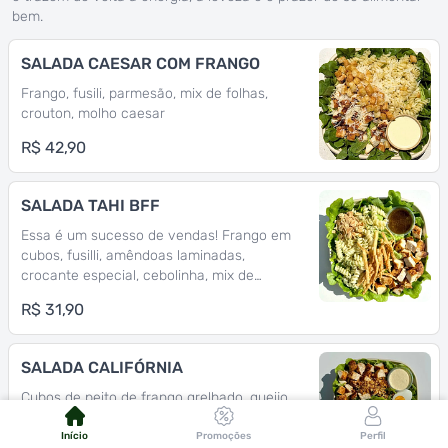
bem.
SALADA CAESAR COM FRANGO
Frango, fusili, parmesão, mix de folhas,
crouton, molho caesar
R$ 42,90
SALADA TAHI BFF
Essa é um sucesso de vendas! Frango em
cubos, fusilli, amêndoas laminadas,
crocante especial, cebolinha, mix de
folhas, molho de gergelim torrado
R$ 31,90
SALADA CALIFÓRNIA
Cubos de peito de frango grelhado, queijo
de cabra, tomate-cereja, ovo cozido,
avocado, cebola roxa, mix de folhas
Início
Promoções
Perfil